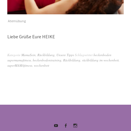
Atemübung
Liebe Grüße Eure HEIKE
Kategorie
MamaSein
,
Rückbildung
,
Unsere Tipps
Schlagwörter
beckenboden
supermamafitness
,
beckenbodentraining
,
Rückbildung
,
rückbildung im wochenbett
,
superMAMAfitness
,
wochenbett