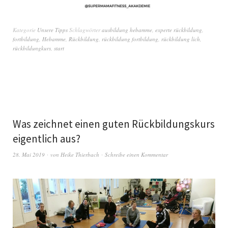
Kategorie
Unsere Tipps
Schlagwörter
ausbildung hebamme
,
experte rückbildung
,
fortbildung
,
Hebamme
,
Rückbildung
,
rückbildung fortbildung
,
rückbildung lich
,
rückbildungkurs
,
start
Was zeichnet einen guten Rückbildungskurs
eigentlich aus?
28. Mai 2019
von
Heike Thierbach
Schreibe einen Kommentar