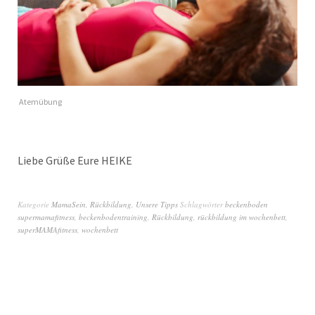
Atemübung
Liebe Grüße Eure HEIKE
Kategorie
MamaSein
,
Rückbildung
,
Unsere Tipps
Schlagwörter
beckenboden
supermamafitness
,
beckenbodentraining
,
Rückbildung
,
rückbildung im wochenbett
,
superMAMAfitness
,
wochenbett