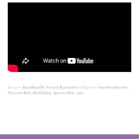
Kategorie
BauchBeutelPo
,
Fit nach Kaiserschnitt
Schlagwörter
bauchbeutelpovideo
,
Fitness mit Baby
,
Rückbildung
,
Sport mit Baby
,
start