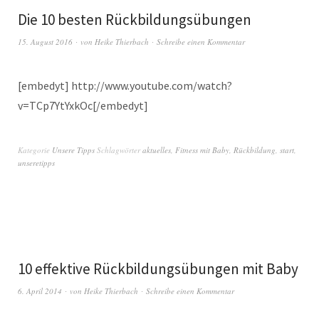
Die 10 besten Rückbildungsübungen
15. August 2016
von
Heike Thierbach
Schreibe einen Kommentar
[embedyt] http://www.youtube.com/watch?
v=TCp7YtYxkOc[/embedyt]
Kategorie
Unsere Tipps
Schlagwörter
aktuelles
,
Fitness mit Baby
,
Rückbildung
,
start
,
unseretipps
10 effektive Rückbildungsübungen mit Baby
6. April 2014
von
Heike Thierbach
Schreibe einen Kommentar