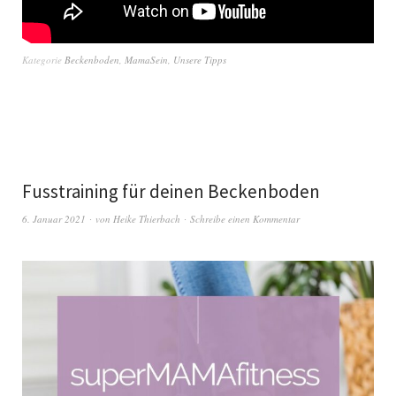
Kategorie
Beckenboden
,
MamaSein
,
Unsere Tipps
Fusstraining für deinen Beckenboden
6. Januar 2021
von
Heike Thierbach
Schreibe einen Kommentar