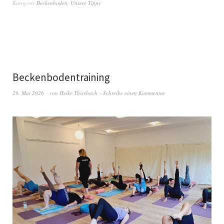
Kategorie
Beckenboden
,
Unsere Tipps
Beckenbodentraining
29. Mai 2026
von
Heike Thierbach
Schreibe einen Kommentar