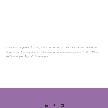
Kategorie
HappyBauch
Schlagwörter
Fit mit Baby
,
Fitness für Mamas
,
Fitness für
Schwangere
,
Fitness mit Baby
,
Fitnessmama
,
fitnessmutti
,
happybauchvideo
,
Pilates
für Schwangere
,
Yoga für Schwangere