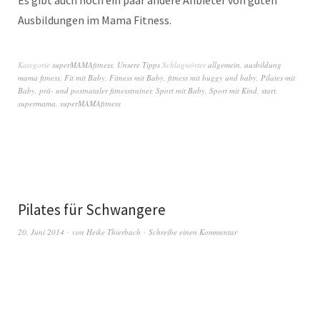
Ausbildungen im Mama Fitness.
Kategorie
superMAMAfitness
,
Unsere Tipps
Schlagwörter
allgemein
,
ausbildung
mama fitness
,
Fit mit Baby
,
Fitness mit Baby
,
fitness mit buggy und baby
,
Pilates mit
Baby
,
prä- und postnataler fitnesstrainer
,
Sport mit Baby
,
Sport mit Kind
,
start
,
supermama
,
superMAMAfitness
Pilates für Schwangere
20. Juni 2014
von
Heike Thierbach
Schreibe einen Kommentar