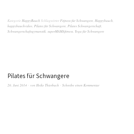
Kategorie
HappyBauch
Schlagwörter
Fitjness für Schwangere
,
Happybauch
,
happybauchvideo
,
Pilates für Schwangere
,
Pilates Schwangerschaft
,
Schwangerschaftsgymanstik
,
superMAMAfitness
,
Yoga für Schwangere
Pilates für Schwangere
20. Juni 2014
von
Heike Thierbach
Schreibe einen Kommentar