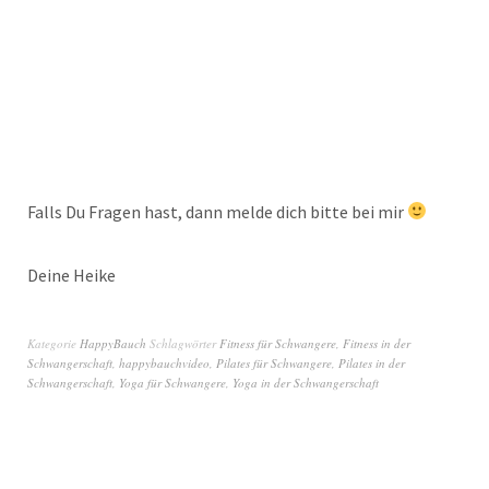
Falls Du Fragen hast, dann melde dich bitte bei mir
Deine Heike
Kategorie
HappyBauch
Schlagwörter
Fitness für Schwangere
,
Fitness in der
Schwangerschaft
,
happybauchvideo
,
Pilates für Schwangere
,
Pilates in der
Schwangerschaft
,
Yoga für Schwangere
,
Yoga in der Schwangerschaft