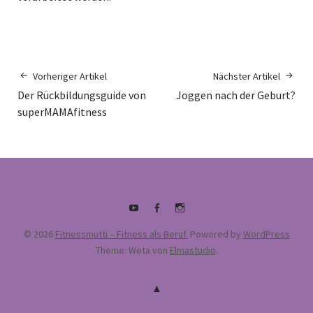
Vorheriger Artikel
Nächster Artikel
Der Rückbildungsguide von
Joggen nach der Geburt?
superMAMAfitness
Youtube
Facebook
supermamafitnessakademie
© 2026
Fitnessmutti – Fitness als Beruf.
Powered by
WordPress
Theme: Weta von
Elmastudio
.