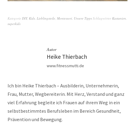
Kategorie
DIY
,
Kids
,
Lieblingsteile
,
Montessori
,
Unsere Tipps
Schlagwörter
Kastanien
,
superkids
Autor
Heike Thierbach
www.fitnessmutti.de
Ich bin Heike Thierbach – Ausbilderin, Unternehmerin,
Frau, Mutter, Wegbereiterin. Mit Herz, Verstand und ganz
viel Erfahrung begleite ich Frauen auf ihrem Weg in ein
selbstbestimmtes Berufsleben im Bereich Gesundheit,
Prävention und Bewegung.