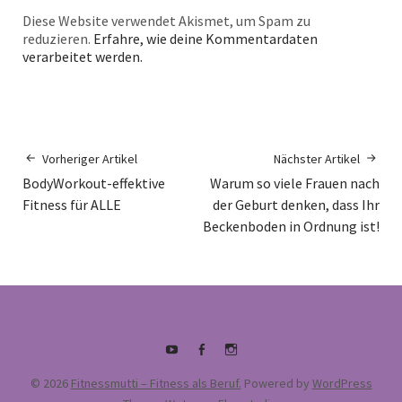
Diese Website verwendet Akismet, um Spam zu
reduzieren.
Erfahre, wie deine Kommentardaten
verarbeitet werden.
Vorheriger Artikel
Nächster Artikel
BodyWorkout-effektive
Warum so viele Frauen nach
Fitness für ALLE
der Geburt denken, dass Ihr
Beckenboden in Ordnung ist!
Youtube
Facebook
supermamafitnessakademie
© 2026
Fitnessmutti – Fitness als Beruf.
Powered by
WordPress