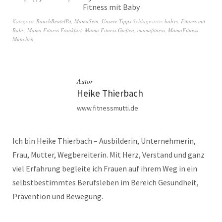
Fitness mit Baby
Kategorie
BauchBeutelPo
,
MamaSein
,
Unsere Tipps
Schlagwörter
babys
,
Fitness mit
Baby
,
Mama Fitness Frankfurt
,
Mama Fitness Gießen
,
mamafitness
,
MamaFitness
München
Autor
Heike Thierbach
www.fitnessmutti.de
Ich bin Heike Thierbach – Ausbilderin, Unternehmerin,
Frau, Mutter, Wegbereiterin. Mit Herz, Verstand und ganz
viel Erfahrung begleite ich Frauen auf ihrem Weg in ein
selbstbestimmtes Berufsleben im Bereich Gesundheit,
Prävention und Bewegung.