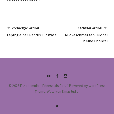
Vorheriger Artikel
Nächster Artikel
Taping einer Rectus Diastase
Rückeschmerzen? Nope!
Keine Chance!
Youtube
Facebook
supermamafitnessakademie
© 2026
Fitnessmutti – Fitness als Beruf.
Powered by
WordPress
Theme: Weta von
Elmastudio
.