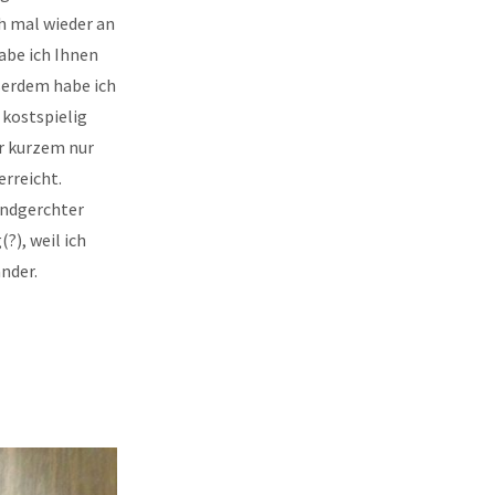
h mal wieder an
abe ich Ihnen
ßerdem habe ich
 kostspielig
or kurzem nur
erreicht.
Kindgerchter
?), weil ich
nder.