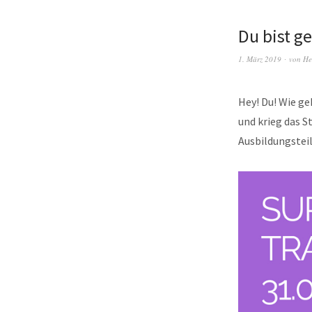
Du bist g
1. März 2019
von
He
Hey! Du! Wie g
und krieg das S
Ausbildungstei