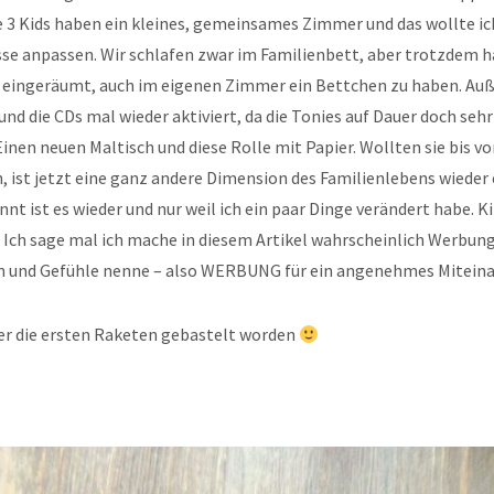
 3 Kids haben ein kleines, gemeinsames Zimmer und das wollte ic
se anpassen. Wir schlafen zwar im Familienbett, aber trotzdem h
t eingeräumt, auch im eigenen Zimmer ein Bettchen zu haben. Au
und die CDs mal wieder aktiviert, da die Tonies auf Dauer doch sehr
. Einen neuen Maltisch und diese Rolle mit Papier. Wollten sie bis v
 ist jetzt eine ganz andere Dimension des Familienlebens wieder 
nt ist es wieder und nur weil ich ein paar Dinge verändert habe. 
 Ich sage mal ich mache in diesem Artikel wahrscheinlich Werbung(
n und Gefühle nenne – also WERBUNG für ein angenehmes Miteina
der die ersten Raketen gebastelt worden