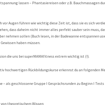
Entspannung lassen – Phantasiereisen oder z.B. Bauchmassagen du
vor Augen führen wie wichtig diese Zeit ist, dass sie es sich verdi
en, dass daheim nicht immer alles perfekt sauber sein muss, dass
selber nehmen sollen (Buch lesen, in der Badewanne entspannen us
s Gewissen haben müssen.
ssion die uns bei superMAMAfitness extrem wichtig ist (!).
ativ hochwertigen Rückbildungskurse erkennst du an folgenden M
ne – als geschlossene Gruppe I Gesprächsrunden zu Beginn I Tests
 von theoretischem Wissen: