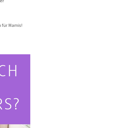
er
n für Mamis!