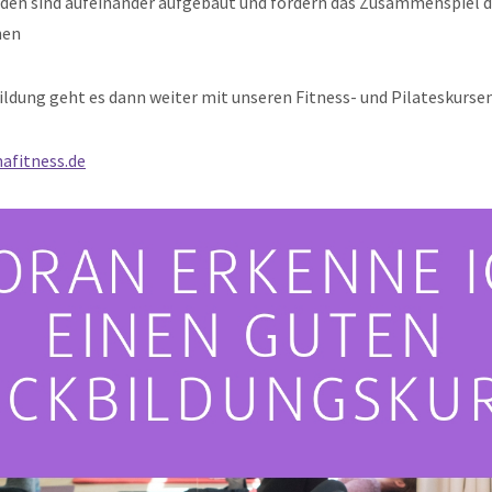
den sind aufeinander aufgebaut und fördern das Zusammenspiel d
nen
ldung geht es dann weiter mit unseren Fitness- und Pilateskurse
fitness.de