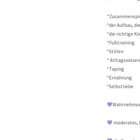
*Zusammenspie
*der Aufbau, di
*die richtige K
*Fußtraining
*Stillen
* Alltagswisse
*Taping
*Ernährung
*Selbstliebe
Wahrnehmung
moderates, 