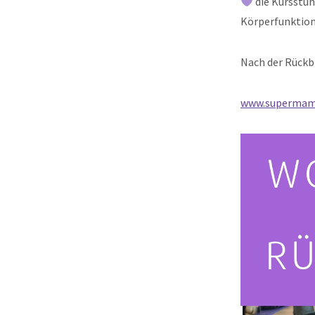
die Kursstun
Körperfunktio
Nach der Rückbi
www.supermama