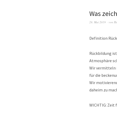
Was zeich
28. Mai 2019
von
He
Definition Rüc
Rückbildung ist
Atmosphäre sch
Wir vermitteln
für die becken
Wir motivierend
daheim zu mac
WICHTIG: Zeit f