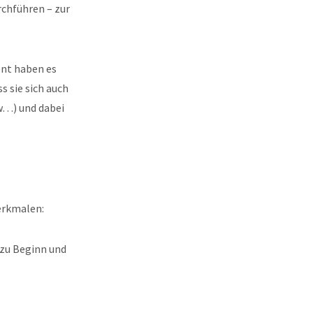
rchführen – zur
ent haben es
 sie sich auch
w…) und dabei
erkmalen:
 zu Beginn und