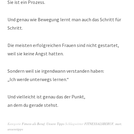
Sie ist ein Prozess.
Und genau wie Bewegung lernt man auch das Schritt für
Schritt.
Die meisten erfolgreichen Frauen sind nicht gestartet,
weil sie keine Angst hatten.
Sondern weil sie irgendwann verstanden haben:
„Ich werde unterwegs lernen.“
Und vielleicht ist genau das der Punkt,
an dem du gerade stehst.
Kategorie
Fitness als Beruf
,
Unsere Tipps
Schlagwörter
FITNESSALSBERUF
,
start
,
unseretipps