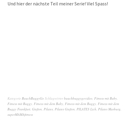
Und hier der nächste Teil meiner Serie! Viel Spass!
Kategorie
BauchBuggyGo
Schlagwörter
bauchbuggygovideo
,
Fitness mit Baby
,
Fitness mit Buggy
,
Fitness mit dem Baby
,
Fitness mit dem Buggy
,
Fitness mit dem
Buggy Frankfurt
,
Gießen
,
Pilates
,
Pilates Gießen
,
PILATES Lich
,
Pilates Marburg
,
superMAMAfitness