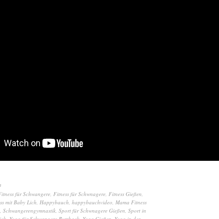
h
Fitness für Schwangere
,
Fitness für Schwnagere
,
Fitness Gießen
,
ss mit Baby Lich
,
Happybauch
,
happybauchvideo
,
Mama Fitness
,
Schwangerengymnastik
,
Sport für Schwnagere Gießen
,
Sport in
ich
,
Yoga für Schwangere Butzbach
,
Yoga Gießen
,
Yoga in der