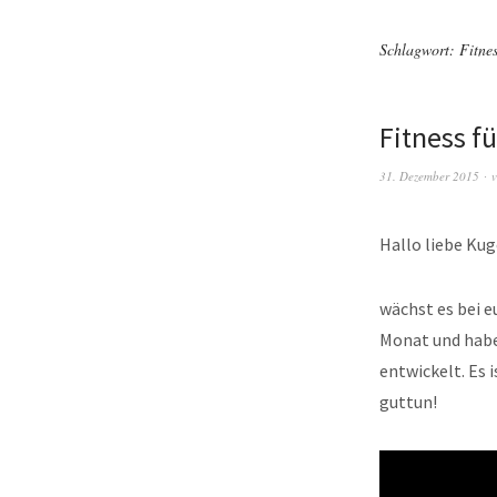
Schlagwort:
Fitne
Fitness f
31. Dezember 2015
v
Hallo liebe Ku
wächst es bei e
Monat und habe
entwickelt. Es 
guttun!