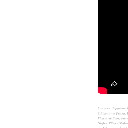
Kategorie
HappyBauc
Schlagwörter
Fitness
,
Fitness mit Baby
,
Fitne
Gießen
,
Pilates Gießen
der Schwnagerschaft L