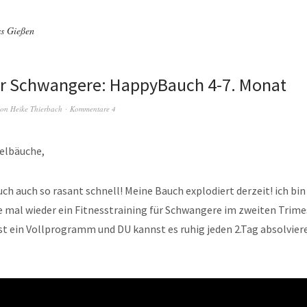
ss Gießen
ür Schwangere: HappyBauch 4-7. Monat
on
Heike Thierbach
Kommentare 4
gelbäuche,
uch auch so rasant schnell! Meine Bauch explodiert derzeit! ich bin 
 mal wieder ein Fitnesstraining für Schwangere im zweiten Trime
ist ein Vollprogramm und DU kannst es ruhig jeden 2.Tag absolviere