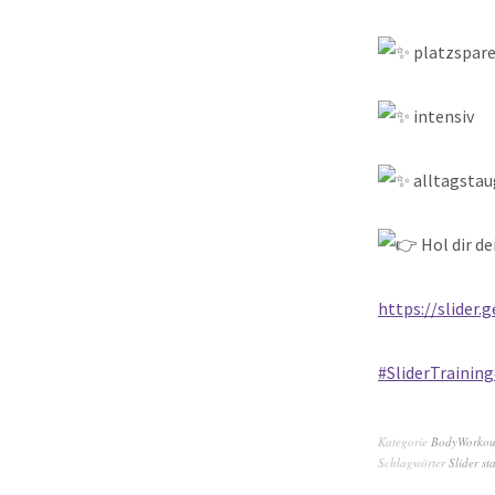
platzspar
intensiv
alltagstau
Hol dir de
https://slider
#SliderTraining
Kategorie
BodyWorkou
Schlagwörter
Slider sta