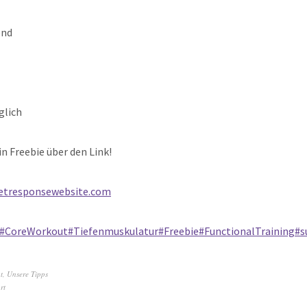
end
glich
in Freebie über den Link!
.getresponsewebsite.com
#CoreWorkout
#Tiefenmuskulatur
#Freebie
#FunctionalTraining
#s
t
,
Unsere Tipps
rt