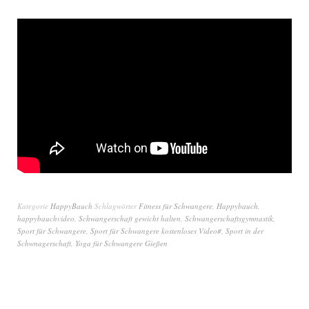
Kategorie
HappyBauch
Schlagwörter
Fitness für Schwangere
,
Happybauch
,
happybauchvideo
,
Schwangerschaft gewicht halten
,
Schwangerschaftsgymnastik
,
Sport für Schwangere
,
Sport für Schwangere kostenloses Video#
,
Sport in der
Schwnagerschaft
,
Yoga für Schwangere Gießen