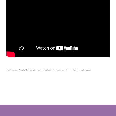
Kategorie
BodyWorkout
,
Bodyworkout
Schlagwörter
–
,
bodyworkvideo