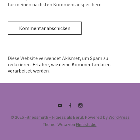
für meinen nächsten Kommentar speichern.
Diese Website verwendet Akismet, um Spam zu
reduzieren.
Erfahre, wie deine Kommentardaten
verarbeitet werden.
Youtube
Facebook
supermamafitnessakademie
© 2026
Fitnessmutti – Fitness als Beruf.
Powered by
WordPress
Theme: Weta von
Elmastudio
.