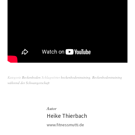
Kategorie
Beckenboden
Schlagwörter
beckenbodentraining
,
Beckenbodentraining
während der Schwangerschaft
Autor
Heike Thierbach
www.fitnessmutti.de