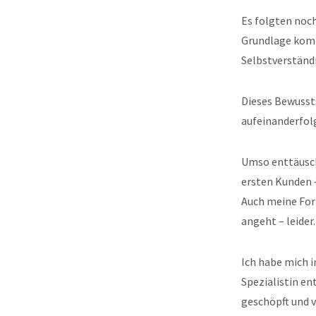
Es folgten noch
Grundlage komm
Selbstverständn
Dieses Bewusst
aufeinanderfol
Umso enttäusch
ersten Kunden –
Auch meine For
angeht – leider
Ich habe mich i
Spezialistin en
geschöpft und 