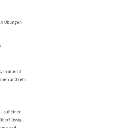
ach Übungen
3
 in allen 3
mmen und sehr
– auf einer
überflüssig
rung und