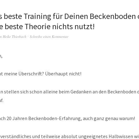
as beste Training für Deinen Beckenboden
 beste Theorie nichts nutzt!
on
Heike Thierbach
Schreibe einen Kommentar
n,
t meine Überschrift? Überhaupt nicht!
en stellen sich schon alleine beim Gedanken an den Beckenboden d
f.
nach 20 Jahren Beckenboden-Erfahrung, auch ganz genau warum!
nverständliches und teilweise absolut ungeeignetes Halbwissen wi