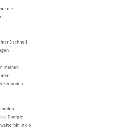
ber die
m
ner 3 schnell
egen.
on meinen
iner!
Beckenboden
enboden-
tive Energie
eiterhin in die