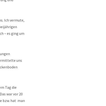
s. Ich vermute,
eijährigen
sch – es ging um
jungen
ermittelte uns
Beckenboden
sem Tag die
Das war vor 20
te bzw. hat man