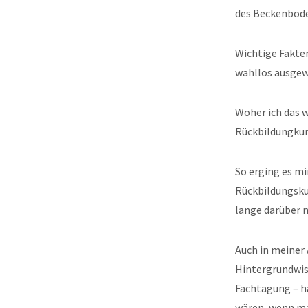
des Beckenbode
Wichtige Fakte
wahllos ausgew
Woher ich das w
Rückbildungkur
So erging es mi
Rückbildungsku
lange darüber 
Auch in meiner 
Hintergrundwiss
Fachtagung – h
wären, wenn ma