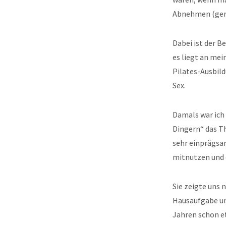
Abnehmen (ger
Dabei ist der B
es liegt an me
Pilates-Ausbild
Sex.
Damals war ich
Dingern“ das T
sehr einprägsam
mitnutzen und 
Sie zeigte uns 
Hausaufgabe unb
Jahren schon e