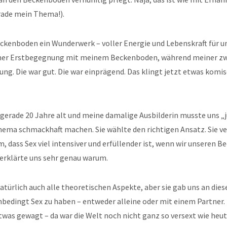
ade mein Thema!).
eckenboden ein Wunderwerk – voller Energie und Lebenskraft für un
iner Erstbegegnung mit meinem Beckenboden, während meiner zw
ung. Die war gut. Die war einprägend. Das klingt jetzt etwas komi
 gerade 20 Jahre alt und meine damalige Ausbilderin musste uns „
hema schmackhaft machen. Sie wählte den richtigen Ansatz. Sie v
, dass Sex viel intensiver und erfüllender ist, wenn wir unseren 
erklärte uns sehr genau warum.
natürlich auch alle theoretischen Aspekte, aber sie gab uns an die
edingt Sex zu haben – entweder alleine oder mit einem Partner. 
twas gewagt – da war die Welt noch nicht ganz so versext wie heu