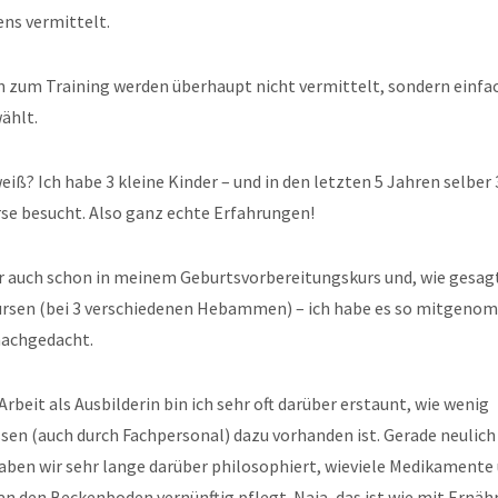
ns vermittelt.
n zum Training werden überhaupt nicht vermittelt, sondern einf
ählt.
eiß? Ich habe 3 kleine Kinder – und in den letzten 5 Jahren selber 
se besucht. Also ganz echte Erfahrungen!
r auch schon in meinem Geburtsvorbereitungskurs und, wie gesagt,
rsen (bei 3 verschiedenen Hebammen) – ich habe es so mitgeno
nachgedacht.
Arbeit als Ausbilderin bin ich sehr oft darüber erstaunt, wie wenig
en (auch durch Fachpersonal) dazu vorhanden ist. Gerade neulich 
aben wir sehr lange darüber philosophiert, wieviele Medikamente 
n den Beckenboden vernünftig pflegt. Naja, das ist wie mit Ernäh