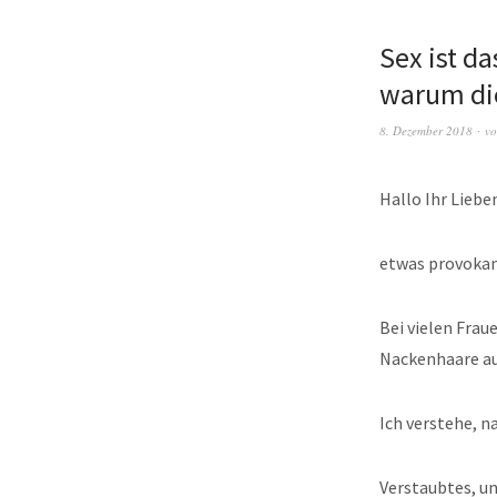
Sex ist d
warum die
8. Dezember 2018
v
Hallo Ihr Liebe
etwas provokan
Bei vielen Frau
Nackenhaare au
Ich verstehe, 
Verstaubtes, u