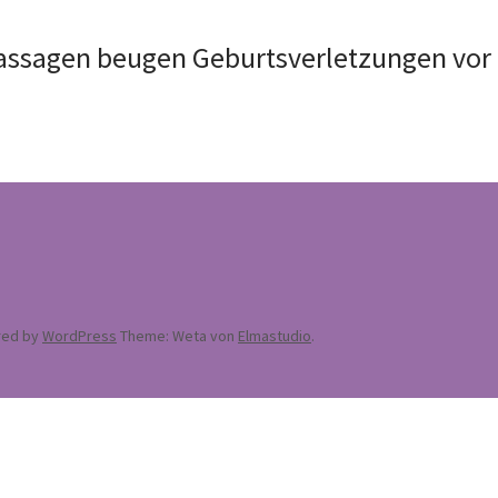
sagen beugen Geburtsverletzungen vor
ed by
WordPress
Theme: Weta von
Elmastudio
.