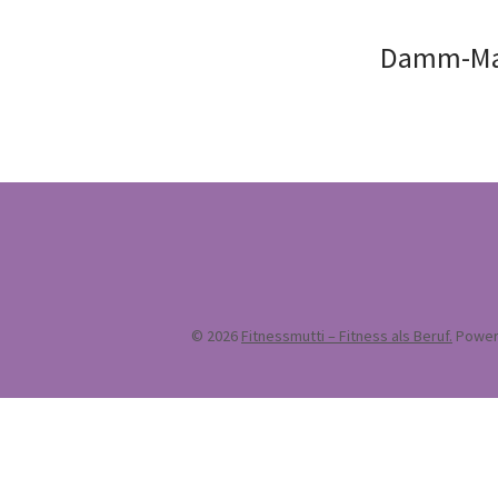
Damm-Mas
© 2026
Fitnessmutti – Fitness als Beruf.
Power