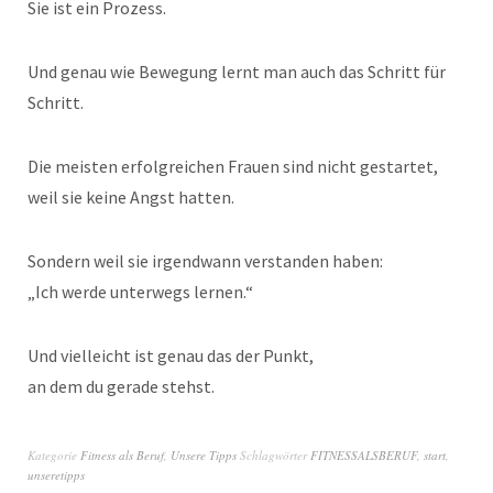
Sie ist ein Prozess.
Und genau wie Bewegung lernt man auch das Schritt für
Schritt.
Die meisten erfolgreichen Frauen sind nicht gestartet,
weil sie keine Angst hatten.
Sondern weil sie irgendwann verstanden haben:
„Ich werde unterwegs lernen.“
Und vielleicht ist genau das der Punkt,
an dem du gerade stehst.
Kategorie
Fitness als Beruf
,
Unsere Tipps
Schlagwörter
FITNESSALSBERUF
,
start
,
unseretipps